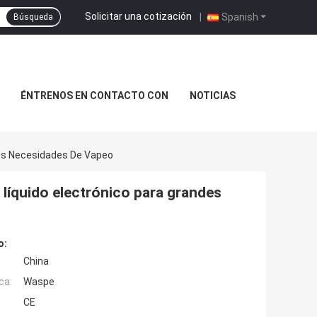
Solicitar una cotización
|
Spanish
Búsqueda
ÉNTRENOS EN CONTACTO CON
NOTICIAS
des Necesidades De Vapeo
líquido electrónico para grandes
o:
China
ca:
Waspe
CE