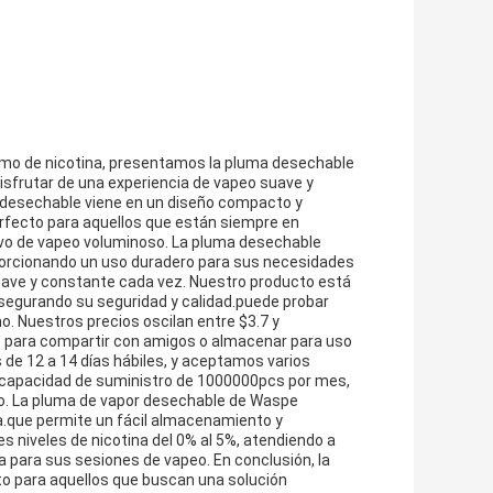
umo de nicotina, presentamos la pluma desechable
isfrutar de una experiencia de vapeo suave y
a desechable viene en un diseño compacto y
.Perfecto para aquellos que están siempre en
itivo de vapeo voluminoso. La pluma desechable
orcionando un uso duradero para sus necesidades
uave y constante cada vez. Nuestro producto está
asegurando su seguridad y calidad.puede probar
o. Nuestros precios oscilan entre $3.7 y
 para compartir con amigos o almacenar para uso
de 12 a 14 días hábiles, y aceptamos varios
 capacidad de suministro de 1000000pcs por mes,
o. La pluma de vapor desechable de Waspe
da.que permite un fácil almacenamiento y
s niveles de nicotina del 0% al 5%, atendiendo a
 para sus sesiones de vapeo. En conclusión, la
o para aquellos que buscan una solución