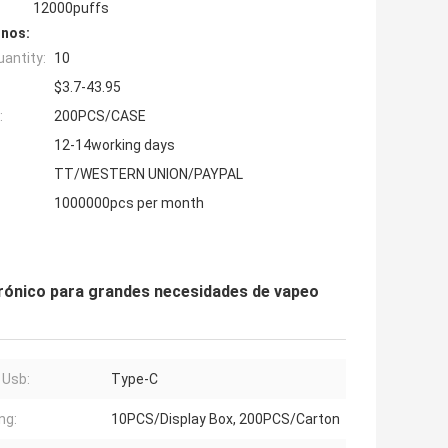
12000puffs
inos:
antity:
10
$3.7-43.95
:
200PCS/CASE
12-14working days
TT/WESTERN UNION/PAYPAL
1000000pcs per month
trónico para grandes necesidades de vapeo
 Usb:
Type-C
ng:
10PCS/Display Box, 200PCS/Carton