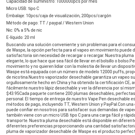
Capacidad de suministro: 1000000pcs por mes
Micro USB: tipo C
Embalaje: 10pcs/caja de visualización, 200pcs/cargón
Método de pago: TT / paypal / Western Union
Nic: 0% a 5% de nic
E-líquido: 20 ml
Buscando una solución conveniente y sin problemas para el cons
de Waspe, la opción perfecta para el vapeo en movimiento.puede d
satisfactoria sin necesidad de recargar o recargar. Nuestra plum
elegante, lo que hace que sea fácil de llevar en el bolsillo o bolso
movimiento y no quieren lidiar con la molestia de llevar un dispos
Waspe está equipada con un número de modelo 12000 puffs, prop
de nicotina.Nuestro vaporizador desechable garantiza un vapeo s
orgullosamente hecho en China y ha obtenido la certificación CE, 
fácilmente nuestro lápiz desechable y ver la diferencia por sí mism
$43.95Cada paquete contiene 200 plumas desechables, perfectas
personal. El tiempo de entrega de nuestro Vape Pen desechable es 
métodos de pago, incluyendo TT, Western Union y PayPal.Con una
puede confiar en nosotros para satisfacer sus demandas de vape
también viene con un micro USB tipo C para una carga fácil y rápi
transporte. Nuestra pluma desechable está disponible en diferente
diferentes preferencias.proporcionando una cantidad satisfactoria
pluma de vaporizador desechable de Waspe es el producto perfect