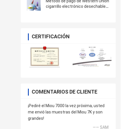
Método de pago de Western Union
cigarrillo electrónico desechable
con puerto de carga tipo C
CERTIFICACIÓN
COMENTARIOS DE CLIENTE
¡Pediré el Miou 7000 la vez próxima, usted
me envió las muestras del Miou 7K y son
grandes!
—— SAM