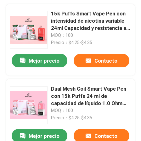
15k Puffs Smart Vape Pen con
intensidad de nicotina variable
24ml Capacidad y resistencia a
la bobina personalizada
MOQ：100
Precio：$4.25-$4.35
Mejor precio
Contacto
Dual Mesh Coil Smart Vape Pen
con 15k Puffs 24 ml de
capacidad de líquido 1.0 Ohm
Resistencia a la bobina
MOQ：100
Precio：$4.25-$4.35
Mejor precio
Contacto