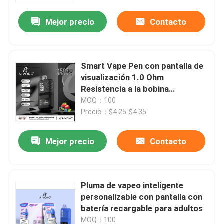
Mejor precio
Contacto
Smart Vape Pen con pantalla de
visualización 1.0 Ohm
Resistencia a la bobina
Características de protección
MOQ：100
segura
Precio：$4.25-$4.35
Mejor precio
Contacto
Hogar
Pluma de vapeo inteligente
Productos
personalizable con pantalla con
batería recargable para adultos
Vídeos
MOQ：100