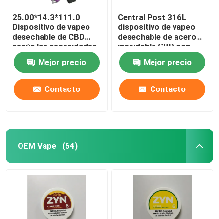
25.00*14.3*111.0
Central Post 316L
Dispositivo de vapeo
dispositivo de vapeo
desechable de CBD
desechable de acero
según las necesidades
inoxidable CBD con
del cliente
batería de 550mAh y
Mejor precio
Mejor precio
carga de tipo C
Contacto
Contacto
OEM Vape
(64)