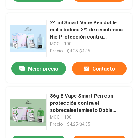
24 ml Smart Vape Pen doble
malla bobina 3% de resistencia
Nic Protección contra
sobrecalentamiento Seguridad
MOQ：100
de cortocircuito
Precio：$4.25-$4.35
Mejor precio
Contacto
86g E Vape Smart Pen con
protección contra el
sobrecalentamiento Doble
bobina de malla 5% de nicotina
MOQ：100
Precio：$4.25-$4.35