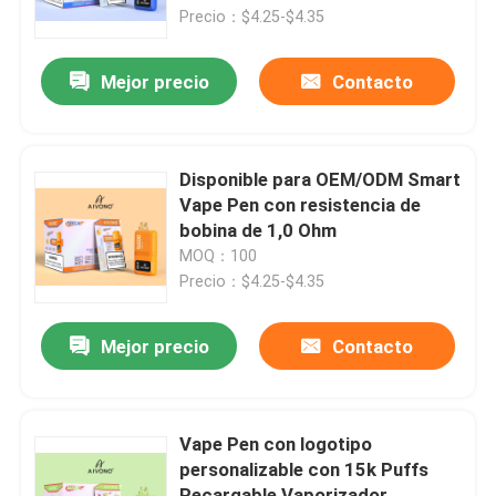
Precio：$4.25-$4.35
Sobre nosotros
Mejor precio
Contacto
Viaje de la fábrica
Disponible para OEM/ODM Smart
Control de calidad
Vape Pen con resistencia de
bobina de 1,0 Ohm
MOQ：100
Éntrenos en contacto con
Precio：$4.25-$4.35
Noticias
Mejor precio
Contacto
Pluma disponible de Vape
Vape Pen con logotipo
personalizable con 15k Puffs
Dispositivo disponible de CBD Vape
Recargable Vaporizador