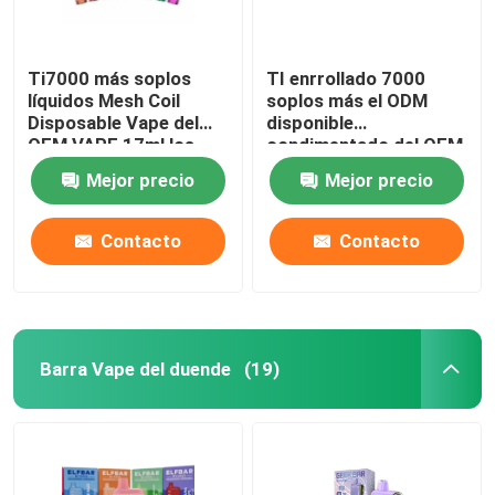
Ti7000 más soplos
TI enrrollado 7000
líquidos Mesh Coil
soplos más el ODM
Disposable Vape del
disponible
OEM VAPE 17ml los
condimentado del OEM
7000
de la pluma 17ml de
Mejor precio
Mejor precio
Vape
Contacto
Contacto
Barra Vape del duende
(19)