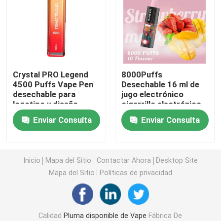
OEM Vape
Vape enrrollado
Crystal PRO Legend
8000Puffs
4500 Puffs Vape Pen
Desechable 16 ml de
Barra Vape del duende
desechable para
jugo electrónico
logotipo y diseño
cigarrillo electrónico
personalizables
10 sabores para el
Soplo grande Vape
Enviar Consulta
Enviar Consulta
vapeo conveniente
Barra del soplo mini
Inicio
Mapa del Sitio
Contactar Ahora
Desktop Site
Mapa del Sitio
Políticas de privacidad
Mary Vape perdida
Los E.E.U.U. Vape
Calidad
Pluma disponible de Vape
Fábrica De