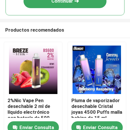
Continuar
Productos recomendados
Hogar
2%Nic Vape Pen
Pluma de vaporizador
desechable 2 ml de
desechable Cristal
Productos
líquido electrónico
joyas 4500 Puffs malla
con batería de 500
bobina de 15 ml
mAh
líquido recargable
Enviar Consulta
Enviar Consulta
Vídeos
Ecig