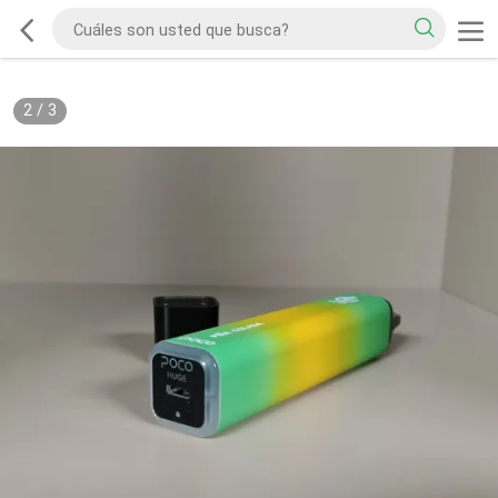
2
/
3