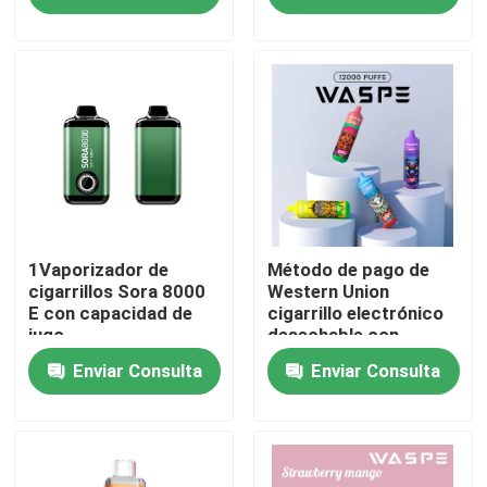
Sobre nosotros
Viaje de la fábrica
Control de calidad
Éntrenos en contacto con
1Vaporizador de
Método de pago de
cigarrillos Sora 8000
Western Union
E con capacidad de
cigarrillo electrónico
jugo
desechable con
Noticias
puerto de carga tipo C
Enviar Consulta
Enviar Consulta
Pluma disponible de Vape
Dispositivo disponible de CBD Vape