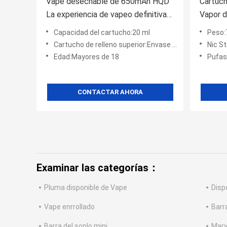
Vape desechable de 650mAh HQD
Cartuch
La experiencia de vapeo definitiva
Vapor 
para adultos
puffs C
Capacidad del cartucho:20 ml
Peso:
duració
Cartucho de relleno superior:Envase de malla
Nic S
Edad:Mayores de 18
Pufas
CONTACTAR AHORA
Examinar las categorías：
Pluma disponible de Vape
Disp
Vape enrrollado
Barr
Barra del soplo mini
Mary