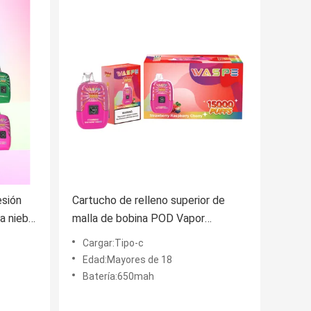
esión
Cartucho de relleno superior de
a niebla
malla de bobina POD Vapor
la de
desechable con más de 10000
Cargar:Tipo-c
bocanadas y carga de tipo C
Edad:Mayores de 18
Batería:650mah