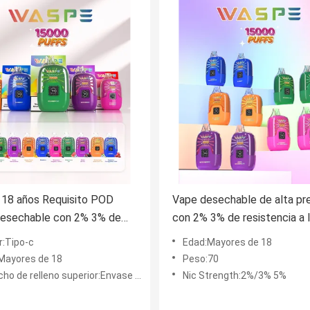
 18 años Requisito POD
Vape desechable de alta pr
desechable con 2% 3% de
con 2% 3% de resistencia a l
cia a la nicotina
y cartucho de bobina de mal
r:Tipo-c
Edad:Mayores de 18
relleno superior
Mayores de 18
Peso:70
o de relleno superior:Envase de malla
Nic Strength:2%/3% 5%