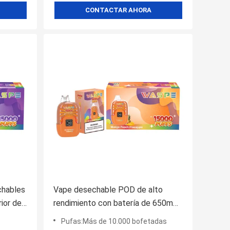
CONTACTAR AHORA
chables
Vape desechable POD de alto
ior de
rendimiento con batería de 650mAh
h para
y más de 10000 fumos
Pufas:Más de 10.000 bofetadas