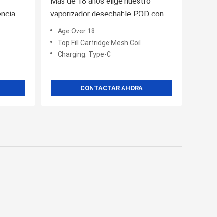
Más de 18 años elige nuestro
encia de
vaporizador desechable POD con
carga tipo C y 2%/3% 5% de fuerza
Age:Over 18
Nic
Top Fill Cartridge:Mesh Coil
Charging: Type-C
CONTACTAR AHORA