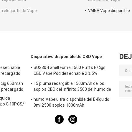
a elegante de Vape
VAINA Vape disponible
DEJ
Dispositivo disponible de CBD Vape
desechable
SUS304 Shell Fume 1500 Puffs E Cigs
 precargado
CBD Vape Pod desechable 2% 5%
Nicotina
 Ecig 650mah
15 pluma recargable 1500mAh de los
o precargado
soplos CBD del infinito 3500 del humo de
los sabores
íquida
humo Vape ultra disponible del E-líquido
ipo C 10PCS/
8ml 2500 soplos 1000mAh