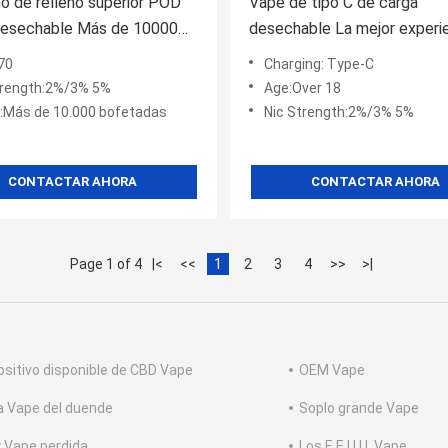
o de relleno superior POD
Vape de tipo C de carga
desechable Más de 10000
desechable La mejor experi
arga de tipo C y larga
vapeo
70
Charging: Type-C
n
trength:2%/3% 5%
Age:Over 18
:Más de 10.000 bofetadas
Nic Strength:2%/3% 5%
CONTACTAR AHORA
CONTACTAR AHORA
Page 1 of 4
|<
<<
1
2
3
4
>>
>|
ositivo disponible de CBD Vape
OEM Vape
a Vape del duende
Soplo grande Vape
 Vape perdida
Los E.E.U.U. Vape