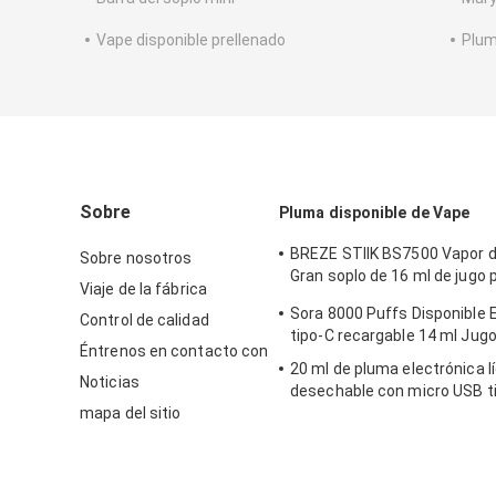
Vape disponible prellenado
Plum
Sobre
Pluma disponible de Vape
BREZE STIIK BS7500 Vapor 
Sobre nosotros
Gran soplo de 16 ml de jugo
Viaje de la fábrica
Batería de 650 mAh
Sora 8000 Puffs Disponible
Control de calidad
tipo-C recargable 14 ml Jug
Éntrenos en contacto con
20 ml de pluma electrónica l
Noticias
desechable con micro USB t
mapa del sitio
caja de visualización