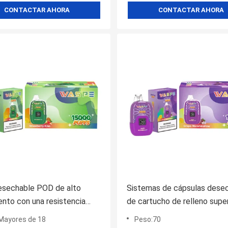
CONTACTAR AHORA
CONTACTAR AHORA
esechable POD de alto
Sistemas de cápsulas dese
ento con una resistencia
de cartucho de relleno super
 de 2% 3% 5% y más de
malla con batería de 650 mA
Mayores de 18
Peso:70
bocanadas
beneficio