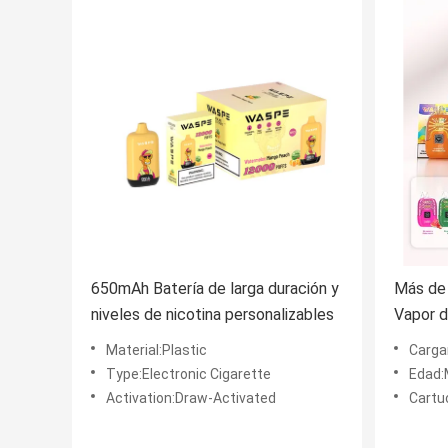
650mAh Batería de larga duración y
Más de
niveles de nicotina personalizables
Vapor 
resisten
Material:Plastic
Carga
Type:Electronic Cigarette
Edad:
Activation:Draw-Activated
Cartuch