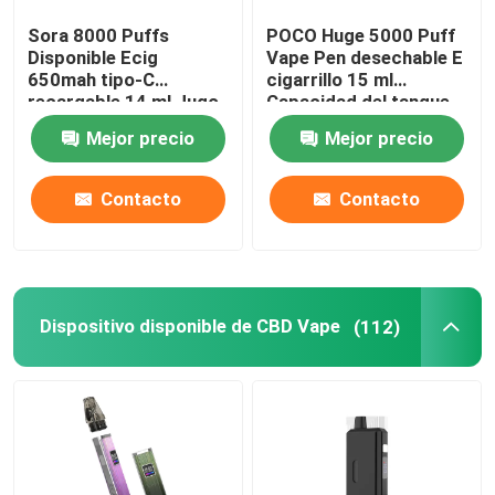
Sora 8000 Puffs
POCO Huge 5000 Puff
Vape disponible prellenado
Disponible Ecig
Vape Pen desechable E
650mah tipo-C
cigarrillo 15 ml
recargable 14 ml Jugo
Capacidad del tanque
Pluma elegante de Vape
precargado
Mejor precio
Mejor precio
VAINA Vape disponible
Contacto
Contacto
Dispositivo disponible de CBD Vape
(112)