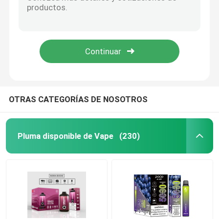
1.2ohm POCO Huge 5000 Puff Bar Dispositivo desechable 15 ml Sal líquida Nicotina 5%
Tipo disponible C de la pluma 1.2ohm de Vape del código del rey 8000 seguridad de la explosión recargable
OEM Vape
Pintura para hornear POCO 5000 Puffs Ecig Vape Pen Mods Nicotina 5%
Sora 8000 Puff Cargador de cigarrillos electrónicos mezcla de frutas Falvores pluma de vapor desechable
Vape enrrollado
AIRE del AIS 5000 soplos Vape recargable Pen Pre Filled Pod Devices 950mAh
Barra Vape del duende
OTRAS CATEGORÍAS DE NOSOTROS
Soplo grande Vape
Pluma disponible de Vape
(230)
Barra del soplo mini
Mary Vape perdida
Los E.E.U.U. Vape