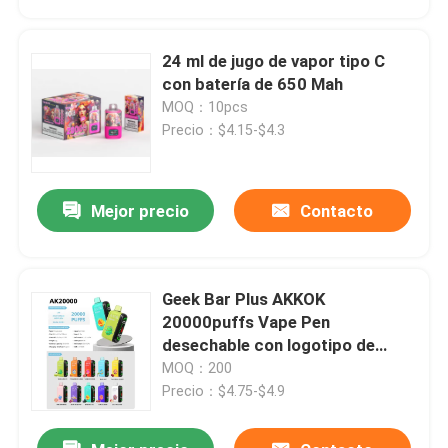
24 ml de jugo de vapor tipo C
con batería de 650 Mah
MOQ：10pcs
Precio：$4.15-$4.3
Mejor precio
Contacto
Geek Bar Plus AKKOK
Hogar
20000puffs Vape Pen
desechable con logotipo de
impresión en pantalla
MOQ：200
Productos
Precio：$4.75-$4.9
Vídeos