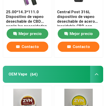
25.00*14.3*111.0
Central Post 316L
Dispositivo de vapeo
dispositivo de vapeo
desechable de CBD
desechable de acero
según las necesidades
inoxidable CBD con
del cliente
batería de 550mAh y
Mejor precio
Mejor precio
carga de tipo C
Contacto
Contacto
OEM Vape
(64)