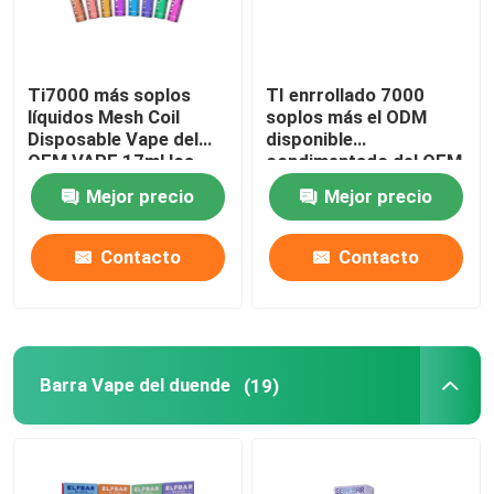
Ti7000 más soplos
TI enrrollado 7000
líquidos Mesh Coil
soplos más el ODM
Disposable Vape del
disponible
OEM VAPE 17ml los
condimentado del OEM
7000
de la pluma 17ml de
Mejor precio
Mejor precio
Vape
Contacto
Contacto
Barra Vape del duende
(19)