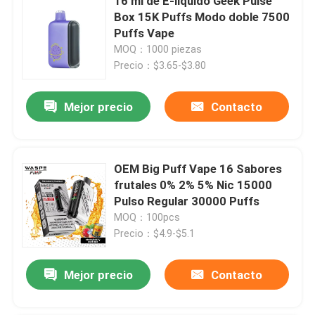
16 ml de E-líquido Geek Pulse
Box 15K Puffs Modo doble 7500
Puffs Vape
MOQ：1000 piezas
Precio：$3.65-$3.80
Mejor precio
Contacto
OEM Big Puff Vape 16 Sabores
frutales 0% 2% 5% Nic 15000
Pulso Regular 30000 Puffs
MOQ：100pcs
Precio：$4.9-$5.1
Mejor precio
Contacto