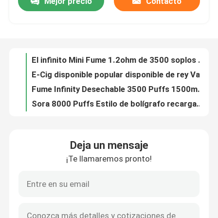
Mejor precio
Contacto
El infinito Mini Fume 1.2ohm de 3500 soplos pre llenó la nicotina 50mg del sistema Vape de la vaina
E-Cig disponible popular disponible de rey Vape Rechargable 6000puffs los E.E.U.U. de la explosión
Sobre nosotros
Fume Infinity Desechable 3500 Puffs 1500mAh 12ml Precargado E Juice Vape Pen
Sora 8000 Puffs Estilo de bolígrafo recargable Vapor desechable 650mAh 1.1ohm bobina de malla
Viaje de la fábrica
1500 Puffs Fume Extra Fresa Sandía Dispositivos de cigarrillos electrónicos 60 gramos
Tipo-c adicional de los Cigs 60gram de los soplos E del mango 1500 del humo recargable
Control de calidad
50mg soplo CBD recargable Pen Micro Charging de la nicotina POCO 5000
Pluma de Vape con sabor desechable POCO 5000 950mah con SUS304 Shell
Cigs condimentados E-jugo POCO disponible 5000 del 5% Nic Salt 15ml Vape E
Éntrenos en contacto con
Pluma disponible POCO 5000 del vaporizador de los soplos de Vape 5000 de la pintura que cuece
Deja un mensaje
El ODM 5000 del OEM sopla la nicotina disponible 50mg del dispositivo POCO 5000 de Vaping
Noticias
¡Te llamaremos pronto!
los soplos 75g 5000 obstruyen la pluma disponible POCO 5000 del vaporizador del cigarrillo
Poco Huge 5000 Puffs Vapes desechables cigarrillo para venta al por mayor
Pluma disponible de Vape
Rey 8000 Vape electrónico disponible de la explosión del OEM con el 5% Nic Salt
Waspe 12000Puff Vape Pen desechable con flujo de aire 650mah Tipo C Batería recargable
Dispositivo disponible de CBD Vape