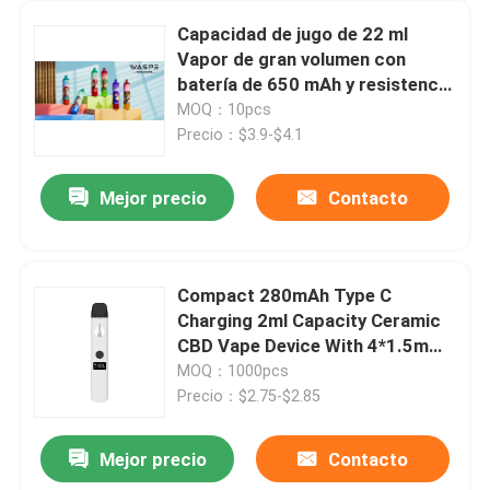
Capacidad de jugo de 22 ml
Vapor de gran volumen con
batería de 650 mAh y resistencia
de 0,8 ohm 15000 puffs
MOQ：10pcs
Precio：$3.9-$4.1
Mejor precio
Contacto
Compact 280mAh Type C
Charging 2ml Capacity Ceramic
CBD Vape Device With 4*1.5mm
Aperture
MOQ：1000pcs
Precio：$2.75-$2.85
Mejor precio
Contacto