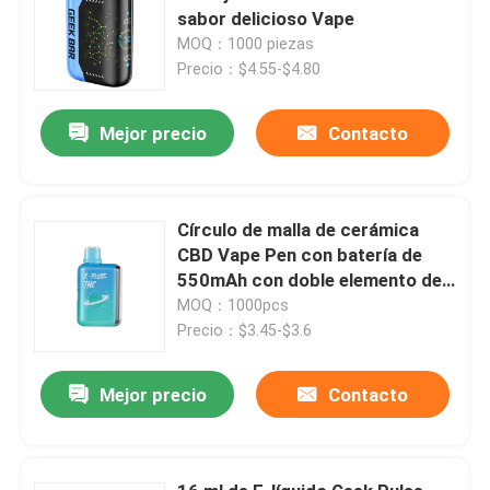
sabor delicioso Vape
MOQ：1000 piezas
Precio：$4.55-$4.80
Mejor precio
Contacto
Círculo de malla de cerámica
CBD Vape Pen con batería de
550mAh con doble elemento de
calefacción 5ml Volumen
MOQ：1000pcs
Precio：$3.45-$3.6
Mejor precio
Contacto