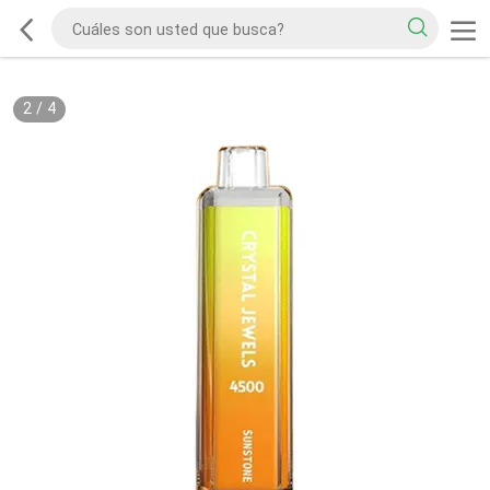
2
/
4