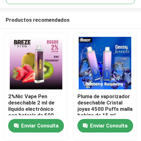
Productos recomendados
2%Nic Vape Pen
Pluma de vaporizador
Hogar
desechable 2 ml de
desechable Cristal
líquido electrónico
joyas 4500 Puffs malla
con batería de 500
bobina de 15 ml
Productos
mAh
líquido recargable
Enviar Consulta
Enviar Consulta
Ecig
Vídeos