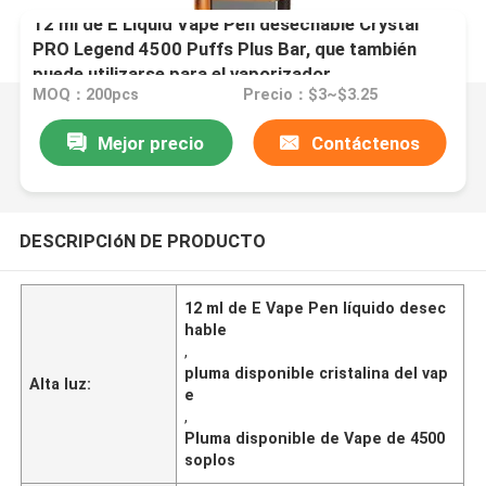
12 ml de E Liquid Vape Pen desechable Crystal
PRO Legend 4500 Puffs Plus Bar, que también
puede utilizarse para el vaporizador
MOQ：200pcs
Precio：$3~$3.25
Mejor precio
Contáctenos
DESCRIPCIóN DE PRODUCTO
12 ml de E Vape Pen líquido desec
hable
,
pluma disponible cristalina del vap
Alta luz:
e
,
Pluma disponible de Vape de 4500
soplos