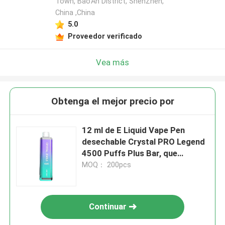
Town, Bao'An District, ShenZhen,
China ,China
5.0
Proveedor verificado
Vea más
Obtenga el mejor precio por
12 ml de E Liquid Vape Pen
desechable Crystal PRO Legend
4500 Puffs Plus Bar, que
también puede utilizarse para el
MOQ： 200pcs
vaporizador
Continuar