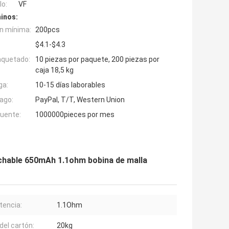
o:
VF
inos:
n mínima:
200pcs
$4.1-$4.3
aquetado:
10 piezas por paquete, 200 piezas por
caja 18,5 kg
ga:
10-15 días laborables
ago:
PayPal, T/T, Western Union
fuente:
1000000pieces por mes
echable 650mAh 1.1ohm bobina de malla
tencia:
1.1Ohm
del cartón:
20kg