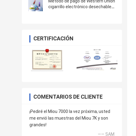
Método de pago de Western Union
cigarrillo electrónico desechable
con puerto de carga tipo C
CERTIFICACIÓN
COMENTARIOS DE CLIENTE
¡Pediré el Miou 7000 la vez próxima, usted
me envió las muestras del Miou 7K y son
grandes!
—— SAM