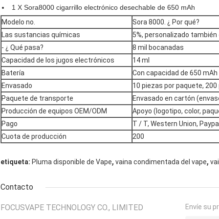
1 X Sora8000 cigarrillo electrónico desechable de 650 mAh
Modelo no.
Sora 8000. ¿ Por qué?
Las sustancias químicas
5%, personalizado también 
- ¿ Qué pasa?
8 mil bocanadas
Capacidad de los jugos electrónicos
14 ml
Batería
Con capacidad de 650 mAh
Envasado
10 piezas por paquete, 200
Paquete de transporte
Envasado en cartón (envase 
Producción de equipos OEM/ODM
Apoyo (logotipo, color, paqu
Pago
T / T, Western Union, Paypal
Cuota de producción
200
,
,
etiqueta:
Pluma disponible de Vape
vaina condimentada del vape
va
Contacto
FOCUSVAPE TECHNOLOGY CO., LIMITED
Envíe su p