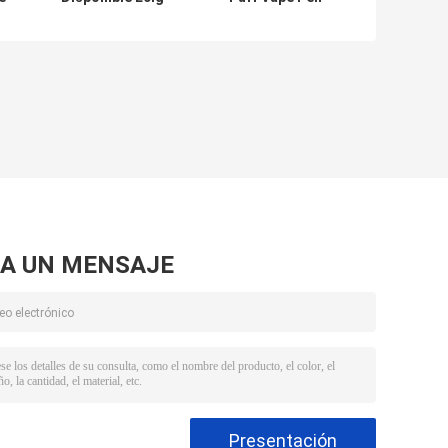
650mah tipo-C
desechable E
recargable 14 ml
cigarrillo 15 ml
Jugo precargado
Capacidad del
tanque
A UN MENSAJE