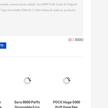
(
0
/ 3000)
e
Sora 8000 Puffs
POCO Huge 5000
e
Disponible Ecig
Puff Vape Pen