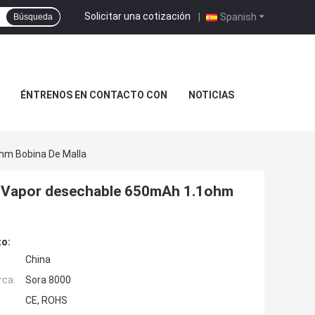
Solicitar una cotización
|
Spanish
Búsqueda
ÉNTRENOS EN CONTACTO CON
NOTICIAS
ohm Bobina De Malla
le Vapor desechable 650mAh 1.1ohm
to:
China
rca:
Sora 8000
CE, ROHS