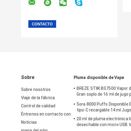
Sobre
Pluma disponible de Vape
BREZE STIIK BS7500 Vapor 
Sobre nosotros
Gran soplo de 16 ml de jugo
Viaje de la fábrica
Batería de 650 mAh
Sora 8000 Puffs Disponible
Control de calidad
tipo-C recargable 14 ml Jug
Éntrenos en contacto con
20 ml de pluma electrónica l
Noticias
desechable con micro USB t
mapa del sitio
caja de visualización