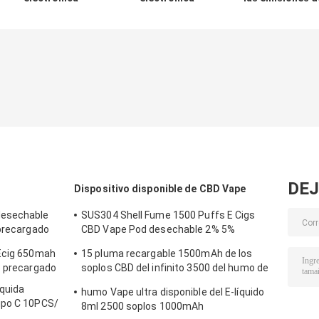
líquida
desechable con
CO2
desechable con
puerto de carga
micro USB tipo C
tipo C sin
10PCS/ caja de
visualización
DEJ
Dispositivo disponible de CBD Vape
desechable
SUS304 Shell Fume 1500 Puffs E Cigs
 precargado
CBD Vape Pod desechable 2% 5%
Nicotina
 Ecig 650mah
15 pluma recargable 1500mAh de los
o precargado
soplos CBD del infinito 3500 del humo de
los sabores
íquida
humo Vape ultra disponible del E-líquido
ipo C 10PCS/
8ml 2500 soplos 1000mAh