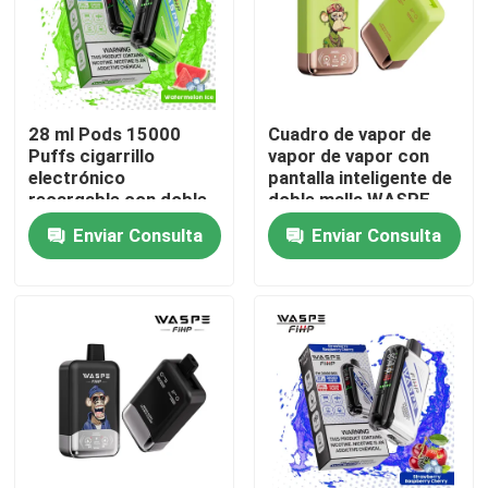
28 ml Pods 15000
Cuadro de vapor de
Puffs cigarrillo
vapor de vapor con
electrónico
pantalla inteligente de
recargable con doble
doble malla WASPE
malla bobina y 61 * 31
FiHP 40K
Enviar Consulta
Enviar Consulta
* 121mm tamaño
Hogar
Productos
Vídeos