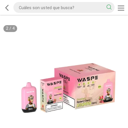
2
/
4