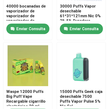
40000 bocanadas de
30000 Puffs Vapor
vaporizador de
desechable
Sobre nosotros
vaporizador de
61*31*121mm Nic 0%
vaporizador de
2% 5% Duradera
vaporizador de
Enviar Consulta
Enviar Consulta
Viaje de la fábrica
vaporizador de
vaporizador de
vaporizador
Control de calidad
Éntrenos en contacto con
Noticias
Pluma disponible de Vape
Waspe 12000 Puffs
15000 Puffs Geek caja
Big Puff Vape
desechable 7500
Recargable cigarrillo
Puffs Vapor Pulse 5%
electrónico 20 ml
Nic Sal
Dispositivo disponible de CBD Vape