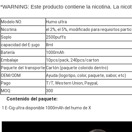
*WARNING
: Este producto contiene la nicotina. La nico
Modelo NO.
Humo ultra
Nicotina
el 2%, el 5%, modificado para requisitos part
Soplo
2500puffs
capacidad del E-jugo
8ml
Batería
1000mAh
Embalaje
10pcs/pack, 240pcs/carton
Paquete del transporte
Cartón (paquete colorido dentro)
OEM/ODM
Ayuda (logotipo, color, paquete, sabor, etc)
Pago
T/T, Western Union, Paypal,
MOQ
300
Contenido del paquete:
1 E-Cig ultra disponible 1000mAh del humo de X