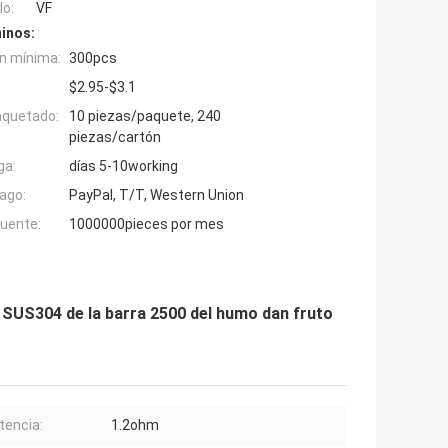
o:
VF
inos:
n mínima:
300pcs
$2.95-$3.1
aquetado:
10 piezas/paquete, 240
piezas/cartón
ga:
días 5-10working
ago:
PayPal, T/T, Western Union
fuente:
1000000pieces por mes
pe SUS304 de la barra 2500 del humo dan fruto
tencia:
1.2ohm