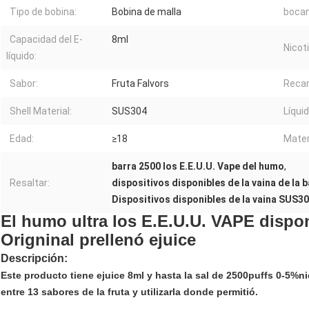
Tipo de bobina:
Bobina de malla
boca
Capacidad del E-
8ml
Nicot
líquido:
Sabor:
Fruta Falvors
Recar
Shell Material:
SUS304
Líquid
Edad:
≥18
Mater
barra 2500 los E.E.U.U. Vape del humo
,
Resaltar:
dispositivos disponibles de la vaina de la 
Dispositivos disponibles de la vaina SUS3
El humo ultra los E.E.U.U. VAPE dispo
Origninal prellenó ejuice
Descripción:
Este producto tiene ejuice 8ml y hasta la sal de 2500puffs 0-5%ni
entre 13 sabores de la fruta y utilizarla donde permitió.