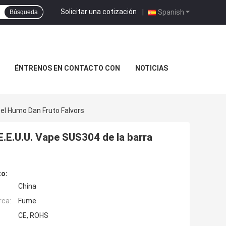
Solicitar una cotización
|
Spanish
Búsqueda
ÉNTRENOS EN CONTACTO CON
NOTICIAS
Del Humo Dan Fruto Falvors
 E.E.U.U. Vape SUS304 de la barra
to:
China
rca:
Fume
CE, ROHS