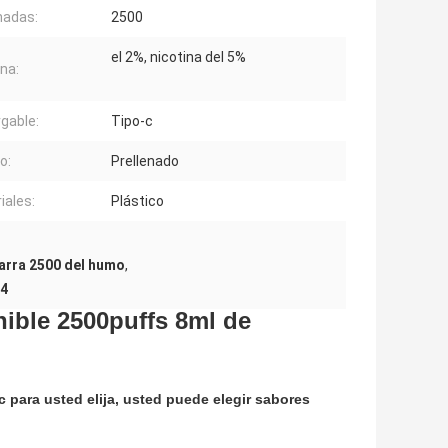
nadas:
2500
el 2%, nicotina del 5%
ina:
gable:
Tipo-c
o:
Prellenado
iales:
Plástico
barra 2500 del humo
,
04
nible 2500puffs 8ml de
c para usted elija, usted puede elegir sabores