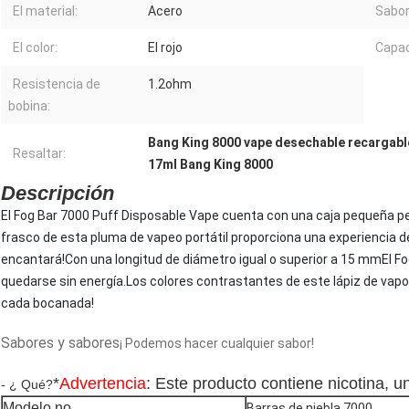
El material:
Acero
Sabor
El color:
El rojo
Capac
Resistencia de
1.2ohm
bobina:
Bang King 8000 vape desechable recargabl
Resaltar:
17ml Bang King 8000
Descripción
El Fog Bar 7000 Puff Disposable Vape cuenta con una caja pequeña per
frasco de esta pluma de vapeo portátil proporciona una experiencia d
encantará!Con una longitud de diámetro igual o superior a 15 mmEl Fog
quedarse sin energía.Los colores contrastantes de este lápiz de vapor
cada bocanada!
Sabores y sabores
¡ Podemos hacer cualquier sabor!
*
Advertencia
: Este producto contiene nicotina, u
- ¿ Qué?
Modelo no.
Barras de niebla 7000