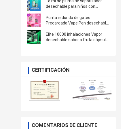
18 ml de pluma de vaporizador
desechable para niños con
pantalla de color de bloqueo 9500
puffs 10pcs por caja
Punta redonda de goteo
Precargada Vape Pen desechable
9000 Puffs 650mAh Batería
recargable
Elite 10000 inhalaciones Vapor
desechable sabor a fruta cápsula
recargable capacidad 16ml
CERTIFICACIÓN
COMENTARIOS DE CLIENTE