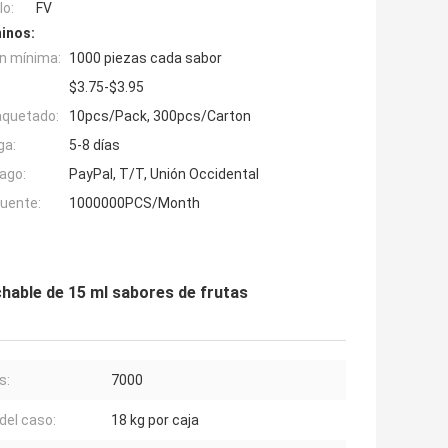
o:
FV
inos:
n mínima:
1000 piezas cada sabor
$3.75-$3.95
aquetado:
10pcs/Pack, 300pcs/Carton
ga:
5-8 días
ago:
PayPal, T/T, Unión Occidental
fuente:
1000000PCS/Month
hable de 15 ml sabores de frutas
s:
7000
del caso:
18 kg por caja