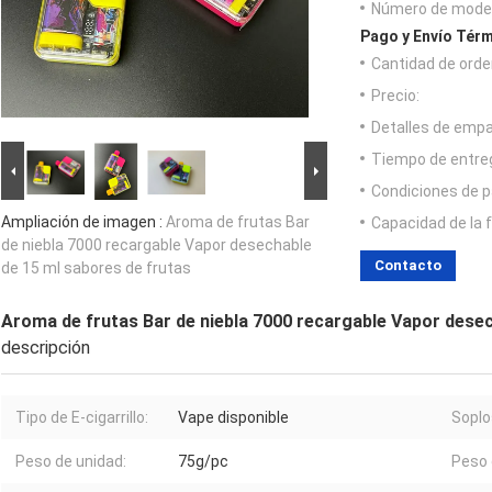
Número de model
Pago y Envío Térm
Cantidad de orde
Precio:
Detalles de emp
Tiempo de entre
Condiciones de p
Ampliación de imagen :
Aroma de frutas Bar
Capacidad de la 
de niebla 7000 recargable Vapor desechable
Contacto
de 15 ml sabores de frutas
Aroma de frutas Bar de niebla 7000 recargable Vapor desec
descripción
Tipo de E-cigarrillo:
Vape disponible
Soplo
Peso de unidad:
75g/pc
Peso 