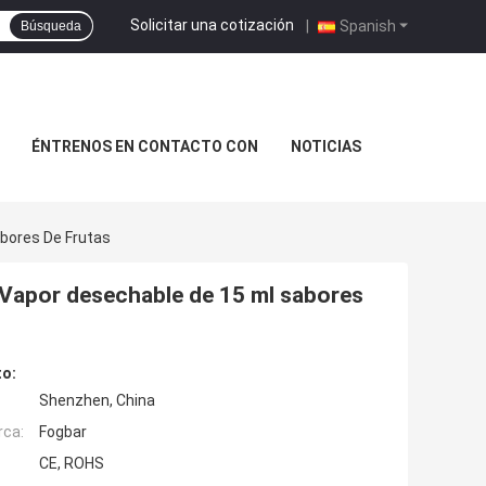
Solicitar una cotización
|
Spanish
Búsqueda
ÉNTRENOS EN CONTACTO CON
NOTICIAS
abores De Frutas
 Vapor desechable de 15 ml sabores
to:
Shenzhen, China
rca:
Fogbar
CE, ROHS