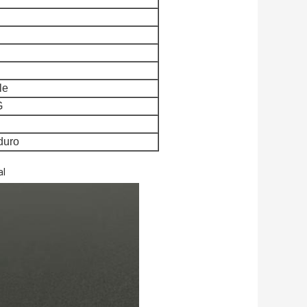
le
G
duro
al