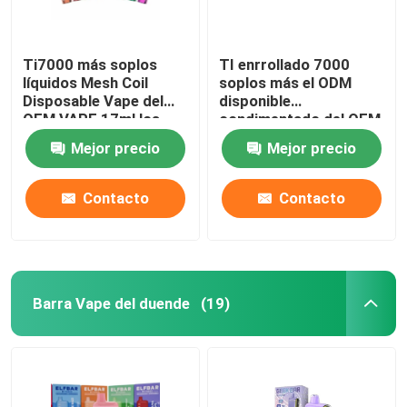
Ti7000 más soplos
TI enrrollado 7000
líquidos Mesh Coil
soplos más el ODM
Disposable Vape del
disponible
OEM VAPE 17ml los
condimentado del OEM
7000
de la pluma 17ml de
Mejor precio
Mejor precio
Vape
Contacto
Contacto
Barra Vape del duende
(19)