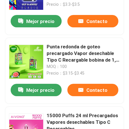
Precio：$3.3-$3.5
Sobre nosotros
Mejor precio
Contacto
Viaje de la fábrica
Punta redonda de goteo
Control de calidad
precargado Vapor desechable
Tipo C Recargable bobina de 1,2
ohm 0%/2%/3%5% Nic 9000
MOQ：100
Éntrenos en contacto con
Puffs
Precio：$3.15-$3.45
Noticias
Mejor precio
Contacto
Pluma disponible de Vape
15000 Puffs 24 ml Precargados
Vapores desechables Tipo C
Dispositivo disponible de CBD Vape
Recargables