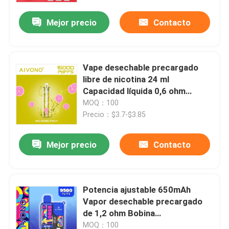
Mejor precio
Contacto
Vape desechable precargado
libre de nicotina 24 ml
Capacidad líquida 0,6 ohm
Resistencia a la bobina
MOQ：100
Precio：$3.7-$3.85
Mejor precio
Contacto
Hogar
Potencia ajustable 650mAh
Productos
Vapor desechable precargado
de 1,2 ohm Bobina
10pcs/paquete
Vídeos
MOQ：100