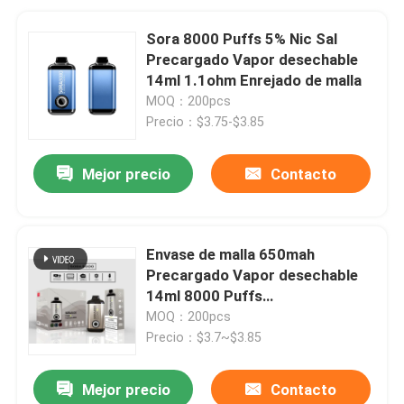
Sora 8000 Puffs 5% Nic Sal
Precargado Vapor desechable
14ml 1.1ohm Enrejado de malla
MOQ：200pcs
Precio：$3.75-$3.85
Mejor precio
Contacto
Envase de malla 650mah
Precargado Vapor desechable
14ml 8000 Puffs
0mg/20mg/50mg
MOQ：200pcs
Precio：$3.7~$3.85
Mejor precio
Contacto