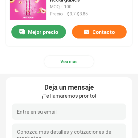
MOQ：100
Precio：$3.7-$3.85
OEM Vape
Mejor precio
Contacto
Vape enrrollado
Barra Vape del duende
Vea más
Soplo grande Vape
Deja un mensaje
Barra del soplo mini
¡Te llamaremos pronto!
Mary Vape perdida
Los E.E.U.U. Vape