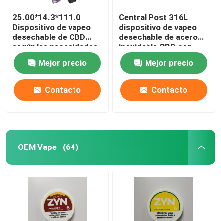
25.00*14.3*111.0
Central Post 316L
Dispositivo de vapeo
dispositivo de vapeo
desechable de CBD
desechable de acero
según las necesidades
inoxidable CBD con
del cliente
batería de 550mAh y
Mejor precio
Mejor precio
carga de tipo C
Contacto
Contacto
OEM Vape
(64)