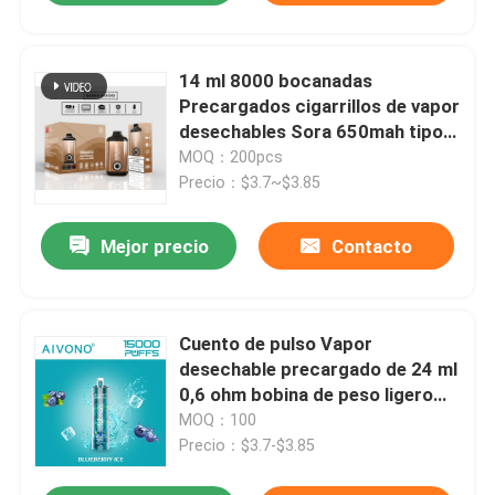
14 ml 8000 bocanadas
Precargados cigarrillos de vapor
desechables Sora 650mah tipo-
C recargable
MOQ：200pcs
Precio：$3.7~$3.85
Mejor precio
Contacto
Cuento de pulso Vapor
desechable precargado de 24 ml
0,6 ohm bobina de peso ligero
96g diseño.
MOQ：100
Precio：$3.7-$3.85