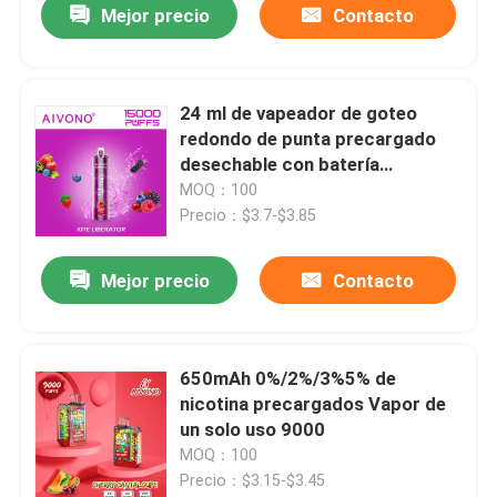
Mejor precio
Contacto
24 ml de vapeador de goteo
redondo de punta precargado
desechable con batería
recargable tipo C
MOQ：100
Precio：$3.7-$3.85
Mejor precio
Contacto
650mAh 0%/2%/3%5% de
nicotina precargados Vapor de
un solo uso 9000
MOQ：100
Precio：$3.15-$3.45