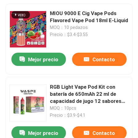
MIOU 9000 E Cig Vape Pods
Flavored Vape Pod 18ml E-Liquid
MOQ：10 pedazos
Precio：$3.4-$3.55
Mejor precio
Contacto
RGB Light Vape Pod Kit con
batería de 650mAh 22 ml de
capacidad de jugo 12 sabores
de frutas
MOQ：10pcs
Precio：$3.9-$4.1
Mejor precio
Contacto