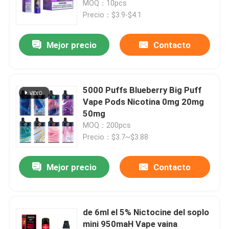
22ml
MOQ：10pcs
Precio：$3.9-$4.1
Sobre nosotros
Mejor precio
Contacto
Viaje de la fábrica
5000 Puffs Blueberry Big Puff
Control de calidad
Vape Pods Nicotina 0mg 20mg
50mg
MOQ：200pcs
Éntrenos en contacto con
Precio：$3.7~$3.88
Noticias
Mejor precio
Contacto
Pluma disponible de Vape
de 6ml el 5% Nictocine del soplo
Dispositivo disponible de CBD Vape
mini 950maH Vape vaina