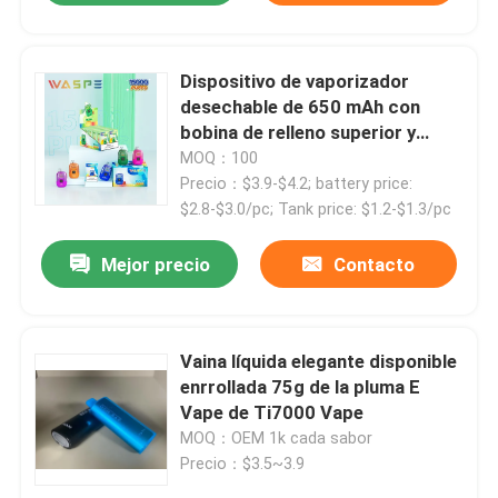
Dispositivo de vaporizador
desechable de 650 mAh con
bobina de relleno superior y
malla para mayores de 18 años
MOQ：100
Precio：$3.9-$4.2; battery price:
$2.8-$3.0/pc; Tank price: $1.2-$1.3/pc
Mejor precio
Contacto
Vaina líquida elegante disponible
enrrollada 75g de la pluma E
Vape de Ti7000 Vape
MOQ：OEM 1k cada sabor
Precio：$3.5~3.9