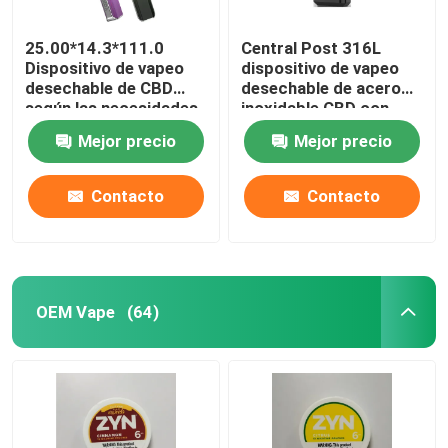
25.00*14.3*111.0
Central Post 316L
Dispositivo de vapeo
dispositivo de vapeo
desechable de CBD
desechable de acero
según las necesidades
inoxidable CBD con
del cliente
batería de 550mAh y
Mejor precio
Mejor precio
carga de tipo C
Contacto
Contacto
OEM Vape
(64)