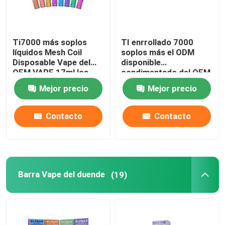
Ti7000 más soplos
TI enrrollado 7000
líquidos Mesh Coil
soplos más el ODM
Disposable Vape del
disponible
OEM VAPE 17ml los
condimentado del OEM
7000
de la pluma 17ml de
Mejor precio
Mejor precio
Vape
Contacto
Contacto
Barra Vape del duende
(19)