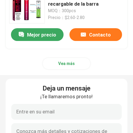
recargable de la barra
MOQ：300pcs
OEM Vape
Precio：$2.60-2.80
Vape enrrollado
Mejor precio
Contacto
Barra Vape del duende
Vea más
Soplo grande Vape
Deja un mensaje
Barra del soplo mini
¡Te llamaremos pronto!
Mary Vape perdida
Los E.E.U.U. Vape