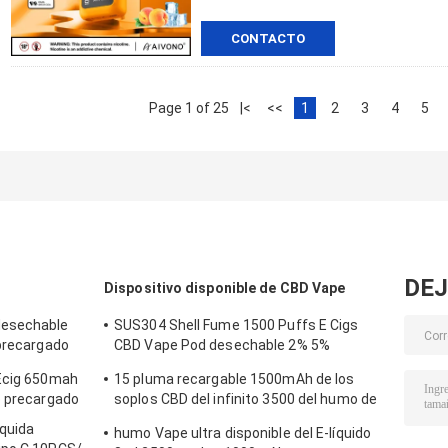
CONTACTO
Page 1 of 25
|<
<<
1
2
3
4
5
DEJ
Dispositivo disponible de CBD Vape
desechable
SUS304 Shell Fume 1500 Puffs E Cigs
 precargado
CBD Vape Pod desechable 2% 5%
Nicotina
 Ecig 650mah
15 pluma recargable 1500mAh de los
o precargado
soplos CBD del infinito 3500 del humo de
los sabores
íquida
humo Vape ultra disponible del E-líquido