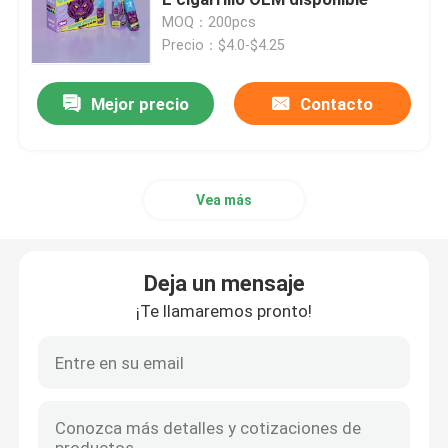
MOQ：200pcs
Precio：$4.0-$4.25
OEM Vape
Mejor precio
Contacto
Vape enrrollado
Barra Vape del duende
Vea más
Soplo grande Vape
Deja un mensaje
Barra del soplo mini
¡Te llamaremos pronto!
Mary Vape perdida
Los E.E.U.U. Vape