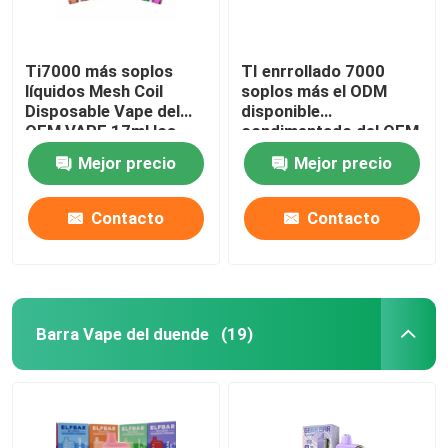
Ti7000 más soplos
TI enrrollado 7000
líquidos Mesh Coil
soplos más el ODM
Disposable Vape del
disponible
OEM VAPE 17ml los
condimentado del OEM
7000
de la pluma 17ml de
Mejor precio
Mejor precio
Vape
Contacto
Contacto
Barra Vape del duende
(19)