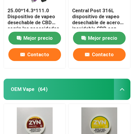
25.00*14.3*111.0
Central Post 316L
Dispositivo de vapeo
dispositivo de vapeo
desechable de CBD
desechable de acero
según las necesidades
inoxidable CBD con
del cliente
batería de 550mAh y
Mejor precio
Mejor precio
carga de tipo C
Contacto
Contacto
OEM Vape
(64)