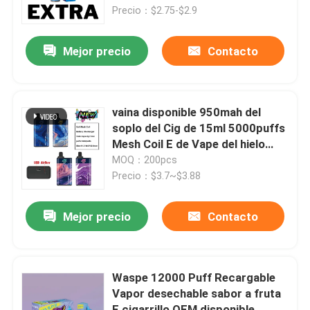
Precio：$2.75-$2.9
Sobre nosotros
Mejor precio
Contacto
Viaje de la fábrica
vaina disponible 950mah del
Control de calidad
soplo del Cig de 15ml 5000puffs
Mesh Coil E de Vape del hielo
grande del arándano
MOQ：200pcs
Éntrenos en contacto con
Precio：$3.7~$3.88
Noticias
Mejor precio
Contacto
Pluma disponible de Vape
Waspe 12000 Puff Recargable
Vapor desechable sabor a fruta
Dispositivo disponible de CBD Vape
E cigarrillo OEM disponible