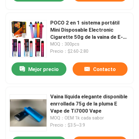
POCO 2 en 1 sistema portátil
Mini Disposable Electronic
Cigarette 50g de la vaina de E-
CIG
MOQ：300pcs
Precio：$2.60-2.80
Mejor precio
Contacto
Vaina líquida elegante disponible
enrrollada 75g de la pluma E
Vape de Ti7000 Vape
MOQ：OEM 1k cada sabor
Precio：$3.5~3.9