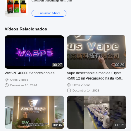
650mAh Maquillaje de frutas
Contactar Ahora
Vídeos Relacionados
00:27
00:29
WASPE 40000 Sabores dobles
Vape desechable a medida Crystal
4500 12 ml Precargado hasta 4500
Otros Vídeos
Puff Pod
Otros Vídeos
December 16, 2024
December 14, 2023
00:36
00:15